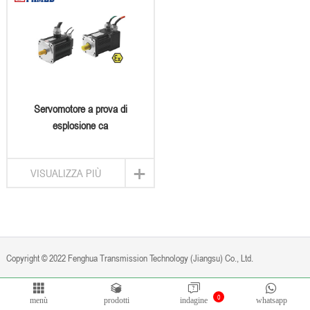
Servomotore a prova di
esplosione ca
+
VISUALIZZA PIÙ
Copyright © 2022 Fenghua Transmission Technology (Jiangsu) Co., Ltd.
0
Politica Privacy
A motore
Bontop
menù
prodotti
indagine
whatsapp