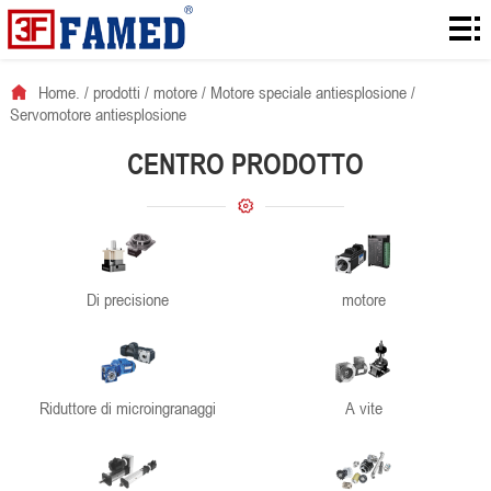
Home.
prodotti
Home.
/
prodotti
/
motore
/
Motore speciale antiesplosione
/
Servomotore antiesplosione
scaricamenti
CENTRO PRODOTTO
soluzione
informazioni
notizie
Di precisione
motore
contatto
Riduttore di microingranaggi
A vite