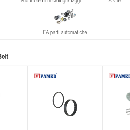
Riduttore di microingranaggi
A vite
FA parti automatiche
elt