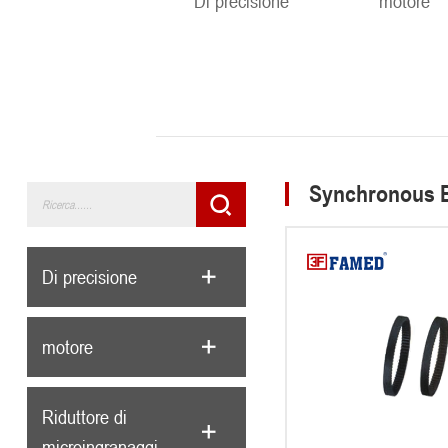
Di precisione
motore
Synchronous B
Di precisione
motore
Riduttore di
microingranaggi