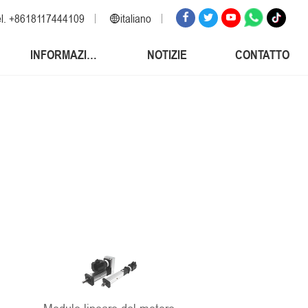
l. +8618117444109
italiano
inglese
INFORMAZIONI
NOTIZIE
CONTATTO
russo
spagnolo
italiano
arabo
coreano
tedesco
giapponese
vietnamita
turco