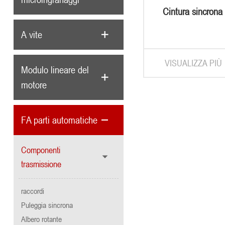
Cintura sincrona
trapezoida
A vite
VISUALIZZA PIÙ
Modulo lineare del
motore
FA parti automatiche
Componenti
trasmissione
raccordi
Puleggia sincrona
Albero rotante