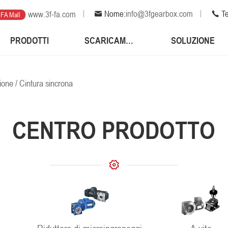
Nome:
info@3fgearbox.com
Te
www.3f-fa.com
FA Mall
PRODOTTI
SCARICAMENTI
SOLUZIONE
ione
/
Cintura sincrona
CENTRO PRODOTTO