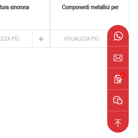
tura sincrona
Componenti metallici per
cinture sincrone
+
+
IZZA PIÙ
VISUALIZZA PIÙ
0