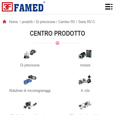
Home.
prodotti
Home.
/
prodotti
/
Di precisione
/
Cambio RV
/
Serie RV-C
scaricamenti
CENTRO PRODOTTO
soluzione
informazioni
notizie
Di precisione
motore
contatto
Riduttore di microingranaggi
A vite