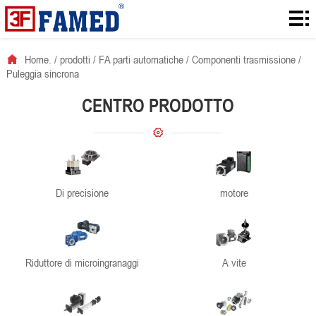
Home.
prodotti
Home.
/
prodotti
/
FA parti automatiche
/
Componenti trasmissione
/
Puleggia sincrona
scaricamenti
CENTRO PRODOTTO
soluzione
informazioni
notizie
Di precisione
motore
contatto
Riduttore di microingranaggi
A vite