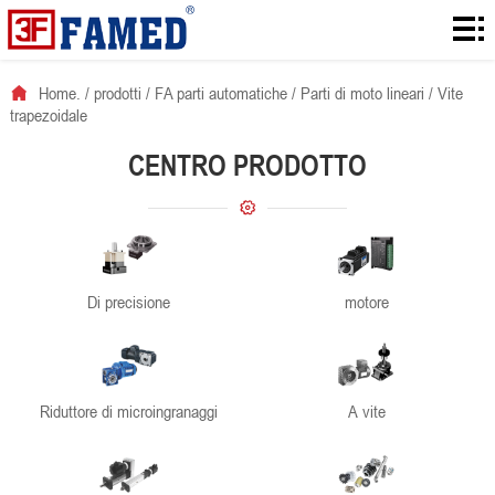
Home.
prodotti
Home.
/
prodotti
/
FA parti automatiche
/
Parti di moto lineari
/
Vite
trapezoidale
scaricamenti
CENTRO PRODOTTO
soluzione
informazioni
notizie
Di precisione
motore
contatto
Riduttore di microingranaggi
A vite